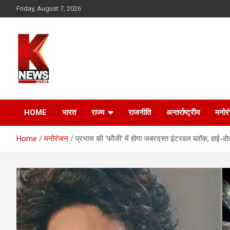
Skip
Friday, August 7, 2026
to
content
HOME
भारत
राज्य
राजनीति
अन्तर्राष्ट्रीय
मनोर
Home
मनोरंजन
प्रभास की ‘फौजी’ में होगा जबरदस्त इंटरवल ब्लॉक, हाई-वो