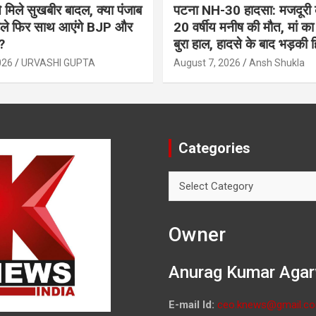
 मिले सुखबीर बादल, क्या पंजाब
पटना NH-30 हादसा: मजदूरी 
पहले फिर साथ आएंगे BJP और
20 वर्षीय मनीष की मौत, मां का
?
बुरा हाल, हादसे के बाद भड़की ह
026
URVASHI GUPTA
August 7, 2026
Ansh Shukla
Categories
Categories
Owner
Anurag Kumar Agar
E-mail Id:
ceo.knews@gmail.c