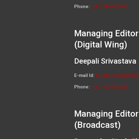
Phone:
(+91) 7800009900
Managing Editor
(Digital Wing)
Deepali Srivastava
E-mail Id:
deepali_media@redif
Phone:
(+91) 9026692259
Managing Editor
(Broadcast)