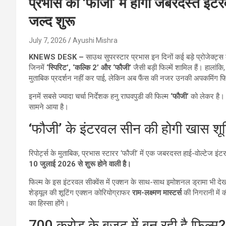
प्रभास की ‘फौजी’ में होगा जबरदस्त इंटर
जल्द शुरू
July 7, 2026
Ayushi Mishra
KNEWS DESK –
साउथ सुपरस्टार प्रभास इन दिनों कई बड़े प्रोजेक्ट्स क
जिनमें
‘स्पिरिट’, ‘कल्कि 2’ और ‘फौजी’
जैसी बड़ी फिल्में शामिल हैं। हाला
मुताबिक प्रदर्शन नहीं कर पाई, लेकिन अब फैंस की नजर उनकी अपकमिंग फिल्
इनमें सबसे ज्यादा चर्चा निर्देशक हनु राघवपुडी की फिल्म
‘फौजी’
को लेकर है। 
सामने आया है।
‘फौजी’ के इंटरवल सीन की होगी खास शूट
रिपोर्ट्स के मुताबिक, प्रभास स्टारर ‘फौजी’ में एक जबरदस्त हाई-वोल्टेज इ
10 जुलाई 2026 से शुरू होने वाली है।
फिल्म के इस इंटरवल सीक्वेंस में एक्शन के साथ-साथ इमोशनल ड्रामा भी देख
शेड्यूल की शूटिंग एक्शन कोरियोग्राफर
राम-लक्ष्मण मास्टर्स
की निगरानी में
का हिस्सा होंगे।
700 करोड़ के बजट में बन रही है फिल्म?