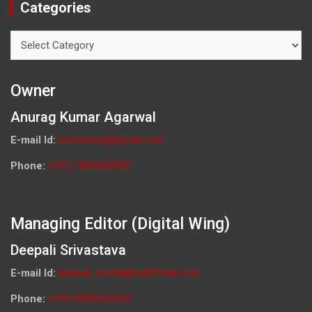
Categories
Categories
Owner
Anurag Kumar Agarwal
E-mail Id:
ceo.knews@gmail.com
Phone:
(+91) 7800009900
Managing Editor (Digital Wing)
Deepali Srivastava
E-mail Id:
deepali_media@rediffmail.com
Phone:
(+91) 9026692259