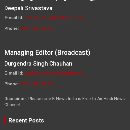
Deepali Srivastava
E-mail Id:
deepali_media@rediffmail.com
Phone:
(+91) 9026692259
Managing Editor (Broadcast)
Durgendra Singh Chauhan
E-mail Id:
durgendrachauhan@gmail.com
Phone:
(+91) 7800009813
Disclaimer:
Please note K News India is Free to Air Hindi News
Channel
Recent Posts