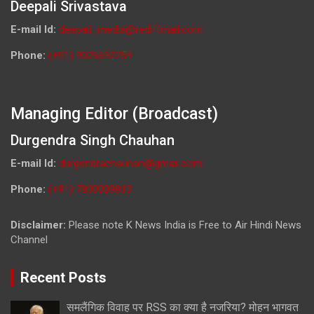
Deepali Srivastava
E-mail Id:
deepali_media@rediffmail.com
Phone:
(+91) 9026692259
Managing Editor (Broadcast)
Durgendra Singh Chauhan
E-mail Id:
durgendrachauhan@gmail.com
Phone:
(+91) 7800009813
Disclaimer:
Please note K News India is Free to Air Hindi News
Channel
Recent Posts
समलैंगिक विवाह पर RSS का क्या है नजरिया? मोहन भागवत