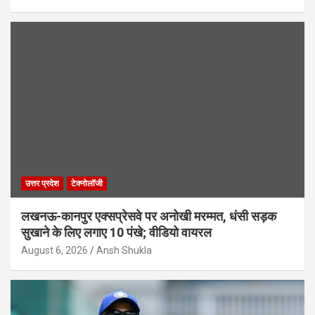
उत्तर प्रदेश
टेक्नोलॉजी
लखनऊ-कानपुर एक्सप्रेसवे पर अनोखी मरम्मत, धंसी सड़क
सुखाने के लिए लगाए 10 पंखे; वीडियो वायरल
August 6, 2026
Ansh Shukla