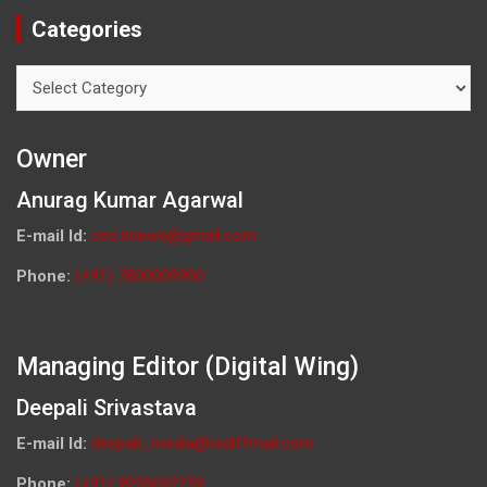
Categories
Categories
Owner
Anurag Kumar Agarwal
E-mail Id:
ceo.knews@gmail.com
Phone:
(+91) 7800009900
Managing Editor (Digital Wing)
Deepali Srivastava
E-mail Id:
deepali_media@rediffmail.com
Phone:
(+91) 9026692259