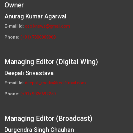
Owner
Anurag Kumar Agarwal
E-mail Id:
ceo.knews@gmail.com
Phone:
(+91) 7800009900
Managing Editor (Digital Wing)
Deepali Srivastava
E-mail Id:
deepali_media@rediffmail.com
Phone:
(+91) 9026692259
Managing Editor (Broadcast)
Durgendra Singh Chauhan