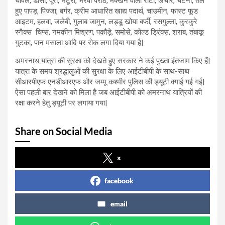
चावल, डोसा, पूरी, भटूरा, भरवां परांठे, मक्खन वाली रोटी, अचार, चटनी, तले
हुए पापड़, पिज्जा, बर्गर, क्रीम आधारित खाद्य पदार्थ, चाउमीन, फास्ट फूड
आइटम, हलवा, जलेबी, गुलाब जामुन, लड्डू खोया बर्फी, रसगुल्ला, कुरकुरे
स्नैक्स चिप्स, नमकीन मिश्रण, पकौड़े, समोसे, कोल्ड ड्रिंक्स, शराब, तंबाकू
गुटका, पान मसाला आदि पर रोक लगा दिया गया है|
अमरनाथ यात्रा की सुरक्षा को देखते हुए सरकार ने कई पुख्ता इंतजाम किए हैं|
यात्रा के समय श्रद्धालुओं की सुरक्षा के लिए आईटीबीपी के साथ-साथ
सीआरपीएफ एनडीआरएफ और जम्मू कश्मीर पुलिस की ड्यूटी क्गाई गई गई|
ऐसा पहली बार देखने को मिला है जब आईटीबीपी को अमरनाथ यात्रियों की
रक्षा करने हेतु ड्यूटी पर लगाया गया|
Share on Social Media
x
facebook
email