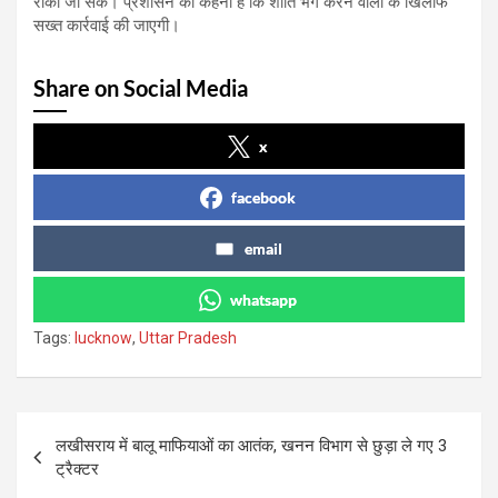
रोका जा सके। प्रशासन का कहना है कि शांति भंग करने वालों के खिलाफ
सख्त कार्रवाई की जाएगी।
Share on Social Media
x
facebook
email
whatsapp
Tags:
lucknow
,
Uttar Pradesh
Post
लखीसराय में बालू माफियाओं का आतंक, खनन विभाग से छुड़ा ले गए 3
navigation
ट्रैक्टर