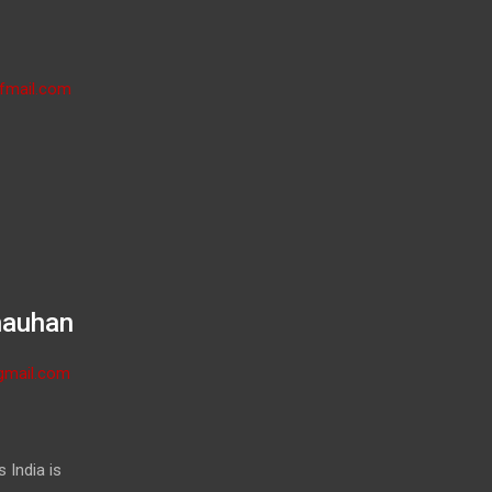
fmail.com
hauhan
gmail.com
 India is