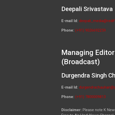
Deepali Srivastava
E-mail Id:
deepali_media@redif
Phone:
(+91) 9026692259
Managing Editor
(Broadcast)
Durgendra Singh C
E-mail Id:
durgendrachauhan@
Phone:
(+91) 7800009813
Disclaimer:
Please note K News