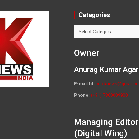
Categories
Categories
Owner
Anurag Kumar Agar
E-mail Id:
ceo.knews@gmail.c
Phone:
(+91) 7800009900
Managing Editor
(Digital Wing)