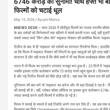
6746 करोड़ की सुनामी! चौथे हफ्ते भी
फिल्मों को चटाई धूल
May 19, 2026
Ayushi Mishra
KNEWS DESK –
साल 2026 में हॉलीवुड फिल्मों का जलवा भारतीय बॉक्स
के बाद दर्शकों को सिनेमाघरों तक खींचने में संघर्ष करती नजर आईं, वहीं दूसर
सबसे ज्यादा चर्चा “किंग ऑफ पॉप” माइकल जैक्सन की बायोपिक फिल्म ‘माइकल’ क
रिलीज के बाद से ही ‘माइकल’ को दर्शकों का शानदार रिस्पॉन्स मिला। हालांकि 
था कि फिल्म में माइकल जैक्सन की जिंदगी के कुछ पहलुओं को पूरी तरह सही त
बरकरार है और यही वजह है कि चौथे हफ्ते में भी यह फिल्म वर्ल्डवाइड बॉक्स 
भारत में भी फिल्म का प्रदर्शन लगातार मजबूत बना हुआ है। 25 दिनों में ‘म
जबकि इसका ग्रॉस कलेक्शन करीब 73 करोड़ रुपये पहुंच चुका है। दिलचस्प बात 
है और नई रिलीज फिल्मों को पीछे छोड़ रही है। यहां तक कि संजय दत्त की ह
दुनियाभर की बात करें तो ‘माइकल’ का क्रेज और भी बड़ा दिखाई दे रहा है। रिप
की कमाई की है। वहीं, ग्लोबल बॉक्स ऑफिस पर इसका कुल कलेक्शन 6746 कर
ज्यादा कमाई करने वाली फिल्मों में शामिल हो गई है।
फिल्म ने कमाई के मामले में कई रिकॉर्ड अपने नाम कर लिए हैं। यह अब तक 
फिलहाल यह सिर्फ Oppenheimer और Bohemian Rhapsody से पीछे है। इन 