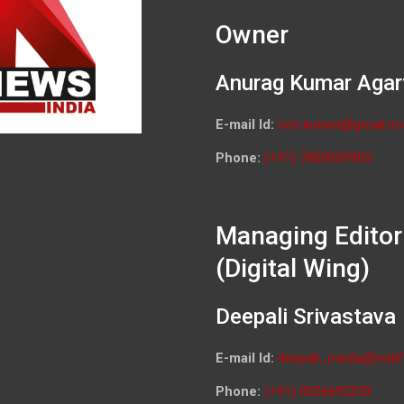
Owner
Anurag Kumar Agar
E-mail Id:
ceo.knews@gmail.c
Phone:
(+91) 7800009900
Managing Editor
(Digital Wing)
Deepali Srivastava
E-mail Id:
deepali_media@redif
Phone:
(+91) 9026692259