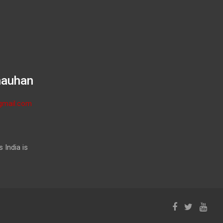
hauhan
gmail.com
 India is