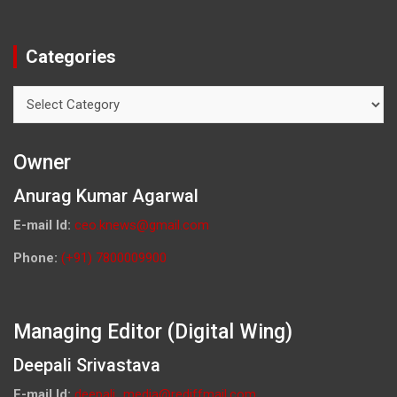
Categories
Categories
Owner
Anurag Kumar Agarwal
E-mail Id:
ceo.knews@gmail.com
Phone:
(+91) 7800009900
Managing Editor (Digital Wing)
Deepali Srivastava
E-mail Id:
deepali_media@rediffmail.com