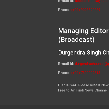
E-mail Id:
deepali_media@redif
Phone:
(+91) 9026692259
Managing Editor
(Broadcast)
Durgendra Singh C
E-mail Id:
durgendrachauhan@
Phone:
(+91) 7800009813
Disclaimer:
Please note K News
Free to Air Hindi News Channel