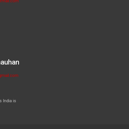
fmail.com
hauhan
gmail.com
 India is