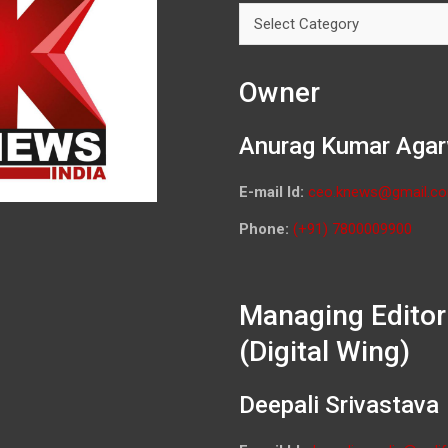
Categories
Owner
Anurag Kumar Agar
E-mail Id:
ceo.knews@gmail.c
Phone:
(+91) 7800009900
Managing Editor
(Digital Wing)
Deepali Srivastava