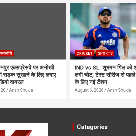
ेक्नोलॉजी
CRICKET
SPORTS
ुर एक्सप्रेसवे पर अनोखी
IND vs SL: शुभमन गिल को श्र
सी सड़क सुखाने के लिए लगाए
लगी चोट, टेस्ट सीरीज से पहले
ीडियो वायरल
के लिए नई टेंशन
026
Ansh Shukla
August 6, 2026
Ansh Shukla
Categories