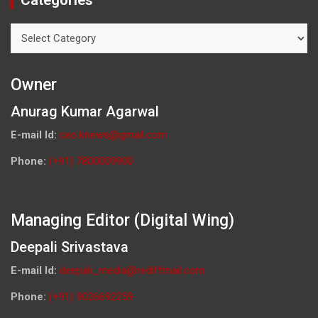
Categories
Categories
Owner
Anurag Kumar Agarwal
E-mail Id:
ceo.knews@gmail.com
Phone:
(+91) 7800009900
Managing Editor (Digital Wing)
Deepali Srivastava
E-mail Id:
deepali_media@rediffmail.com
Phone:
(+91) 9026692259