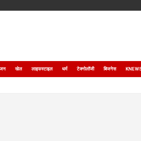
ंजन
खेल
लाइफस्टाइल
धर्म
टेक्नोलॉजी
बिजनेस
KNEW