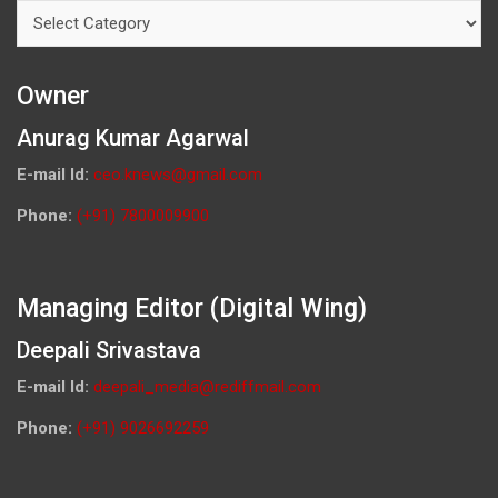
Categories
Owner
Anurag Kumar Agarwal
E-mail Id:
ceo.knews@gmail.com
Phone:
(+91) 7800009900
Managing Editor (Digital Wing)
Deepali Srivastava
E-mail Id:
deepali_media@rediffmail.com
Phone:
(+91) 9026692259