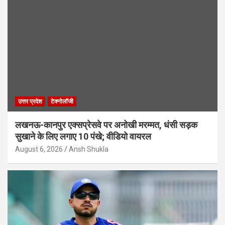
उत्तर प्रदेश
टेक्नोलॉजी
लखनऊ-कानपुर एक्सप्रेसवे पर अनोखी मरम्मत, धंसी सड़क
सुखाने के लिए लगाए 10 पंखे; वीडियो वायरल
August 6, 2026
Ansh Shukla