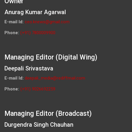
Owner
Anurag Kumar Agarwal
E-mail Id:
ceo.knews@gmail.com
Phone:
(+91) 7800009900
Managing Editor (Digital Wing)
Deepali Srivastava
E-mail Id:
deepali_media@rediffmail.com
Phone:
(+91) 9026692259
Managing Editor (Broadcast)
Durgendra Singh Chauhan