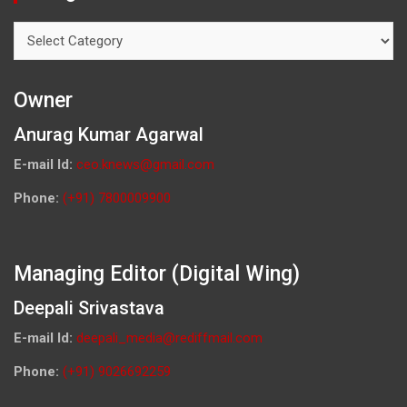
Categories
Owner
Anurag Kumar Agarwal
E-mail Id:
ceo.knews@gmail.com
Phone:
(+91) 7800009900
Managing Editor (Digital Wing)
Deepali Srivastava
E-mail Id:
deepali_media@rediffmail.com
Phone:
(+91) 9026692259