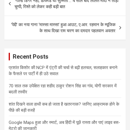
‘गोल्ड डिगर नहीं, डायमंड थीं सुष्मिता’… 4 साल बाद ललित मोदी ने तोड़ी
navigation
चुप्पी, रिश्ते को लेकर कही बड़ी बात
‘पेद्दी’ का नया गाना ‘मास्सा मास्सा’ हुआ आउट, ए.आर. रहमान के म्यूजिक
के साथ दिखा राम चरण का दमदार पहलवान अवतार
Recent Posts
प्रशांत किशोर की NCP में एंट्री की चर्चा से बढ़ी हलचल, सलाहकार बनाने
के फैसले पर पार्टी में ही उठे सवाल
70 साल तक उपेक्षित रहा शहीद ठाकुर रोशन सिंह का गांव, योगी सरकार में
बदली तस्वीर
शांत दिखने वाला हाथी कब हो जाता है खतरनाक? जानिए आक्रामक होने के
पीछे की बड़ी वजहें
Google Maps हुआ और स्मार्ट, अब हिंदी में पूछें रास्ता और पाएं लाइव बस-
मेट्रो की जानकारी