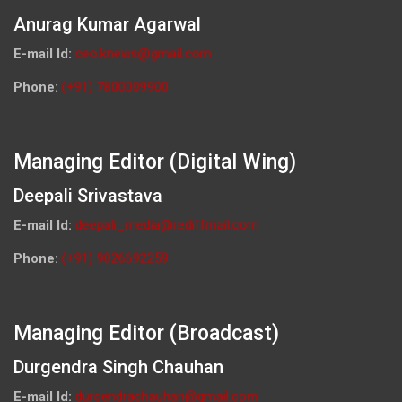
Anurag Kumar Agarwal
E-mail Id:
ceo.knews@gmail.com
Phone:
(+91) 7800009900
Managing Editor (Digital Wing)
Deepali Srivastava
E-mail Id:
deepali_media@rediffmail.com
Phone:
(+91) 9026692259
Managing Editor (Broadcast)
Durgendra Singh Chauhan
E-mail Id:
durgendrachauhan@gmail.com