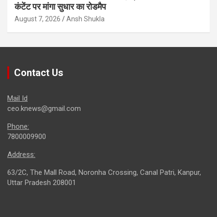
कंटेंट पर मांगा सुधार का रोडमैप
August 7, 2026
Ansh Shukla
Contact Us
Mail Id
ceo.knews@gmail.com
Phone:
7800009900
Address:
63/2C, The Mall Road, Noronha Crossing, Canal Patri, Kanpur,
Uttar Pradesh 208001