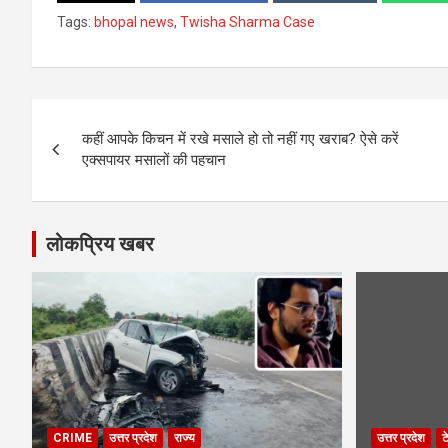
Tags:
bhopal news
,
Twisha Sharma Case
Post
कहीं आपके किचन में रखे मसाले हो तो नहीं गए खराब? ऐसे करें
navigation
एक्सपायर मसालों की पहचान
लोकप्रिय खबर
CRIME
उत्तर प्रदेश
राज्य
उत्तर प्रदेश
ट