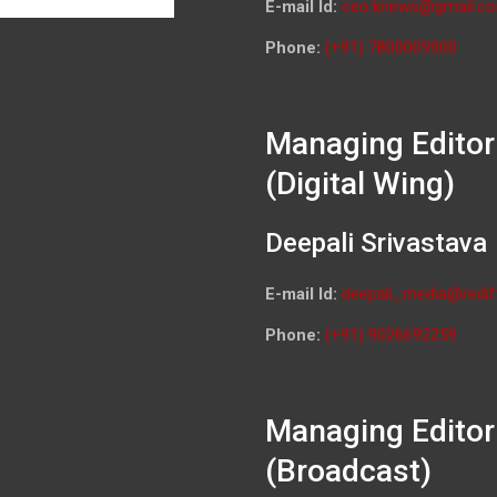
E-mail Id:
ceo.knews@gmail.c
Phone:
(+91) 7800009900
Managing Editor
(Digital Wing)
Deepali Srivastava
E-mail Id:
deepali_media@redif
Phone:
(+91) 9026692259
Managing Editor
(Broadcast)