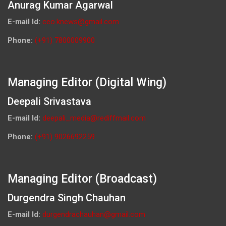
Anurag Kumar Agarwal
E-mail Id:
ceo.knews@gmail.com
Phone:
(+91) 7800009900
Managing Editor (Digital Wing)
Deepali Srivastava
E-mail Id:
deepali_media@rediffmail.com
Phone:
(+91) 9026692259
Managing Editor (Broadcast)
Durgendra Singh Chauhan
E-mail Id:
durgendrachauhan@gmail.com