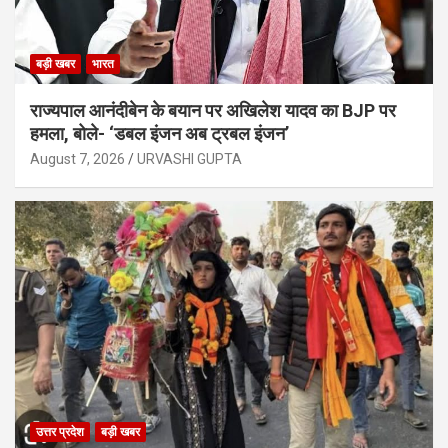
बड़ी खबर
भारत
राज्यपाल आनंदीबेन के बयान पर अखिलेश यादव का BJP पर
हमला, बोले- ‘डबल इंजन अब ट्रबल इंजन’
August 7, 2026
URVASHI GUPTA
उत्तर प्रदेश
बड़ी खबर