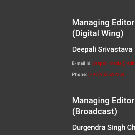
Managing Editor
(Digital Wing)
Deepali Srivastava
E-mail Id:
deepali_media@redif
Phone:
(+91) 9026692259
Managing Editor
(Broadcast)
Durgendra Singh C