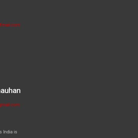
fmail.com
hauhan
gmail.com
 India is