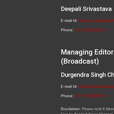
Deepali Srivastava
E-mail Id:
deepali_media@redif
Phone:
(+91) 9026692259
Managing Editor
(Broadcast)
Durgendra Singh C
E-mail Id:
durgendrachauhan@
Phone:
(+91) 7800009813
Disclaimer:
Please note K News