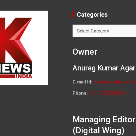
Categories
Categories
Owner
Anurag Kumar Agar
E-mail Id:
ceo.knews@gmail.c
Phone:
(+91) 7800009900
Managing Editor
(Digital Wing)