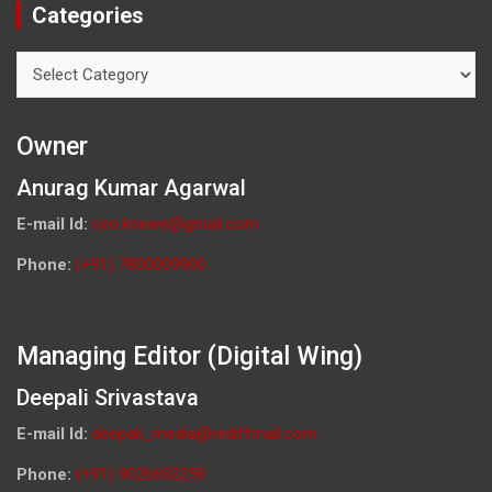
Categories
Categories
Owner
Anurag Kumar Agarwal
E-mail Id:
ceo.knews@gmail.com
Phone:
(+91) 7800009900
Managing Editor (Digital Wing)
Deepali Srivastava
E-mail Id:
deepali_media@rediffmail.com
Phone:
(+91) 9026692259