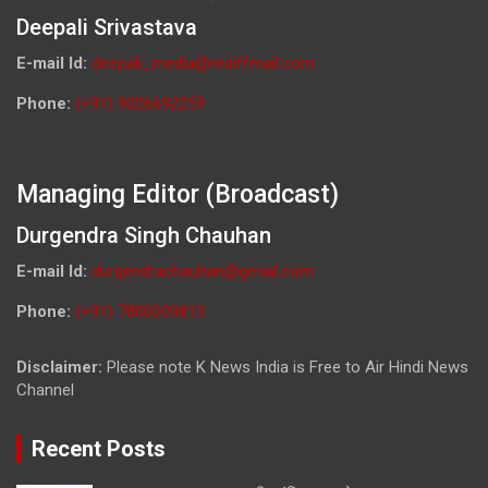
Deepali Srivastava
E-mail Id:
deepali_media@rediffmail.com
Phone:
(+91) 9026692259
Managing Editor (Broadcast)
Durgendra Singh Chauhan
E-mail Id:
durgendrachauhan@gmail.com
Phone:
(+91) 7800009813
Disclaimer:
Please note K News India is Free to Air Hindi News
Channel
Recent Posts