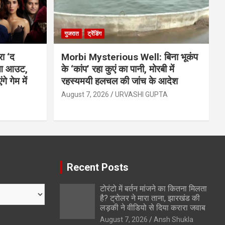
गुजरात
ट्रेंडिंग
ा ‘द
Morbi Mysterious Well: बिना भूकंप
हुआ आउट,
के ‘कांप’ रहा कुएं का पानी, मोरबी में
 गेम में
रहस्यमयी हलचल की जांच के आदेश
August 7, 2026
URVASHI GUPTA
Recent Posts
टोरंटो में बर्तन मांजने का कितना मिलता
है? ट्रोलर ने मारा ताना, झारखंड की
लड़की ने वीडियो से दिया करारा जवाब
August 7, 2026
Ansh Shukla