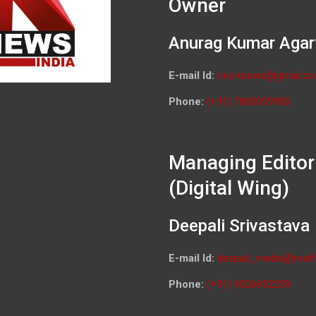
Owner
Anurag Kumar Agar
E-mail Id:
ceo.knews@gmail.c
Phone:
(+91) 7800009900
Managing Editor
(Digital Wing)
Deepali Srivastava
E-mail Id:
deepali_media@redif
Phone:
(+91) 9026692259