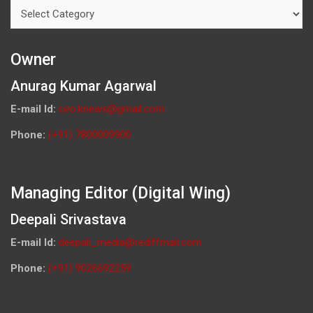
Categories
Owner
Anurag Kumar Agarwal
E-mail Id:
ceo.knews@gmail.com
Phone:
(+91) 7800009900
Managing Editor (Digital Wing)
Deepali Srivastava
E-mail Id:
deepali_media@rediffmail.com
Phone:
(+91) 9026692259