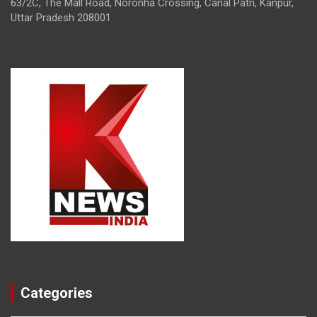
63/2C, The Mall Road, Noronha Crossing, Canal Patri, Kanpur,
Uttar Pradesh 208001
Categories