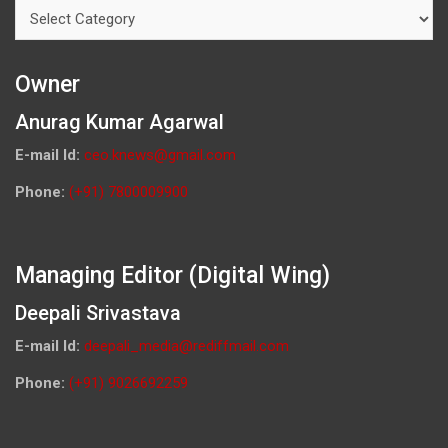
Categories
Owner
Anurag Kumar Agarwal
E-mail Id:
ceo.knews@gmail.com
Phone:
(+91) 7800009900
Managing Editor (Digital Wing)
Deepali Srivastava
E-mail Id:
deepali_media@rediffmail.com
Phone:
(+91) 9026692259