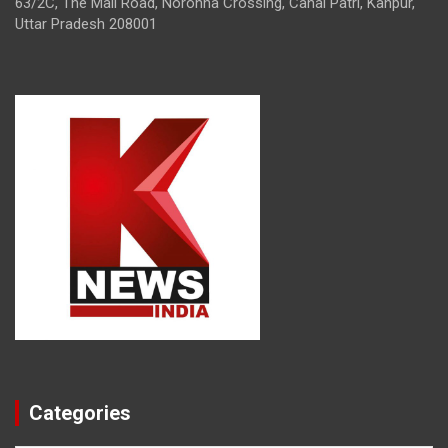
63/2C, The Mall Road, Noronha Crossing, Canal Patri, Kanpur,
Uttar Pradesh 208001
Categories