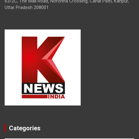
63/2C, The Mall Road, Noronha Crossing, Canal Patri, Kanpur,
Uttar Pradesh 208001
Categories