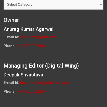
Categories
Owner
Anurag Kumar Agarwal
E-mail Id:
ceo.knews@gmail.com
Phone:
(+91) 7800009900
Managing Editor (Digital Wing)
Deepali Srivastava
E-mail Id:
deepali_media@rediffmail.com
Phone:
(+91) 9026692259