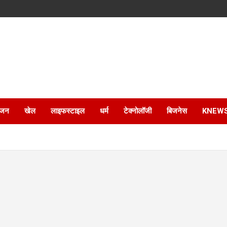
ंजन
खेल
लाइफस्टाइल
धर्म
टेक्नोलॉजी
बिजनेस
KNEW