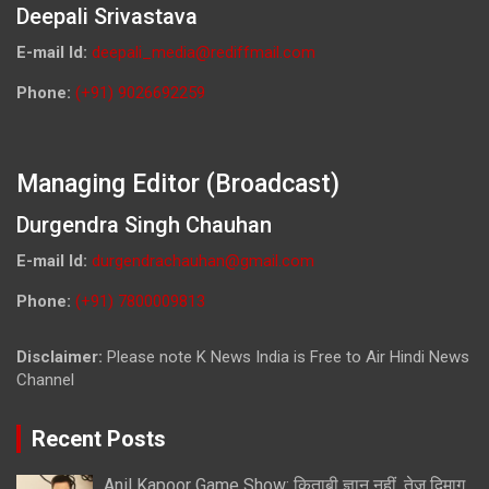
Deepali Srivastava
E-mail Id:
deepali_media@rediffmail.com
Phone:
(+91) 9026692259
Managing Editor (Broadcast)
Durgendra Singh Chauhan
E-mail Id:
durgendrachauhan@gmail.com
Phone:
(+91) 7800009813
Disclaimer:
Please note K News India is Free to Air Hindi News
Channel
Recent Posts
Anil Kapoor Game Show: किताबी ज्ञान नहीं, तेज दिमाग