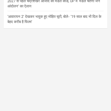
2027 से पहले चंद्रशेखर आजाद का मंडल कार्ड, UP में ‘मंडल चेतना जन
आंदोलन’ का ऐलान
‘आवारापन 2’ देखकर भावुक हुए मोहित सूरी, बोले- ‘19 साल बाद भी दिल के
बेहद करीब है फिल्म’