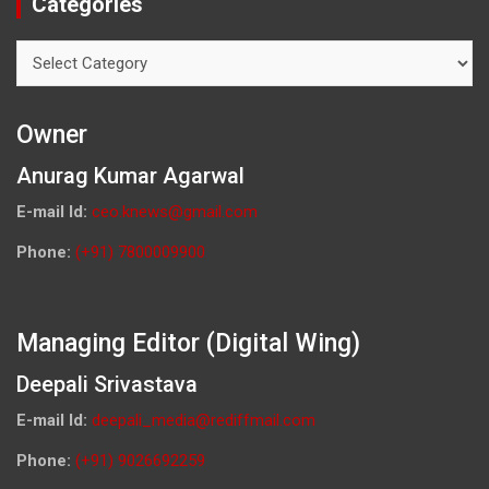
Categories
Categories
Owner
Anurag Kumar Agarwal
E-mail Id:
ceo.knews@gmail.com
Phone:
(+91) 7800009900
Managing Editor (Digital Wing)
Deepali Srivastava
E-mail Id:
deepali_media@rediffmail.com
Phone:
(+91) 9026692259