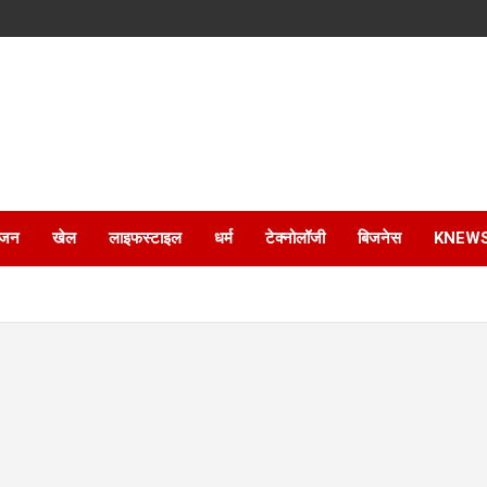
ंजन
खेल
लाइफस्टाइल
धर्म
टेक्नोलॉजी
बिजनेस
KNEW