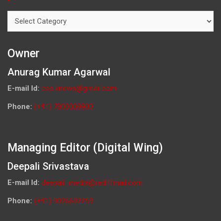
Categories
Owner
Anurag Kumar Agarwal
E-mail Id:
ceo.knews@gmail.com
Phone:
(+91) 7800009900
Managing Editor (Digital Wing)
Deepali Srivastava
E-mail Id:
deepali_media@rediffmail.com
Phone:
(+91) 9026692259