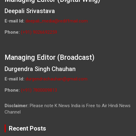
Deepali Srivastava
E-mail Id:
deepali_media@rediffmail.com
Phone:
(+91) 9026692259
Managing Editor (Broadcast)
Durgendra Singh Chauhan
E-mail Id:
durgendrachauhan@gmail.com
Phone:
(+91) 7800009813
Disclaimer:
Please note K News India is Free to Air Hindi News
Channel
Recent Posts