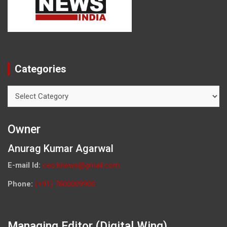
Categories
Categories
Owner
Anurag Kumar Agarwal
E-mail Id:
ceo.knews@gmail.com
Phone:
(+91) 7800009900
Managing Editor (Digital Wing)