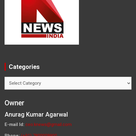
Categories
Categories
Owner
Anurag Kumar Agarwal
E-mail Id:
ceo.knews@gmail.com
Phone:
(+91) 7800009900