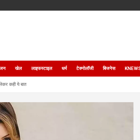
ंजन
खेल
लाइफस्टाइल
धर्म
टेक्नोलॉजी
बिजनेस
KNEW
लेकर कही ये बात