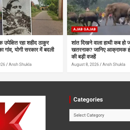
AJAB GAJAB
उपेक्षित रहा शहीद ठाकुर
शांत दिखने वाला हाथी कब हो ज
ा गांव, योगी सरकार में बदली
खतरनाक? जानिए आक्रामक होन
की बड़ी वजहें
026
Ansh Shukla
August 8, 2026
Ansh Shukla
Categories
Categories