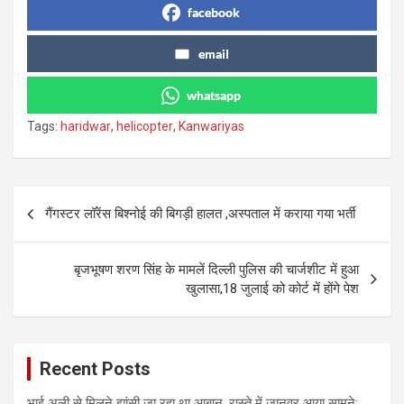
facebook
email
whatsapp
Tags:
haridwar
,
helicopter
,
Kanwariyas
Post
गैंगस्टर लॉरेंस बिश्नोई की बिगड़ी हालत ,अस्पताल में कराया गया भर्ती
navigation
बृजभूषण शरण सिंह के मामलें दिल्ली पुलिस की चार्जशीट में हुआ
खुलासा,18 जुलाई को कोर्ट में होंगे पेश
Recent Posts
भाई अली से मिलने झांसी जा रहा था आबान, रास्ते में जानवर आया सामने;