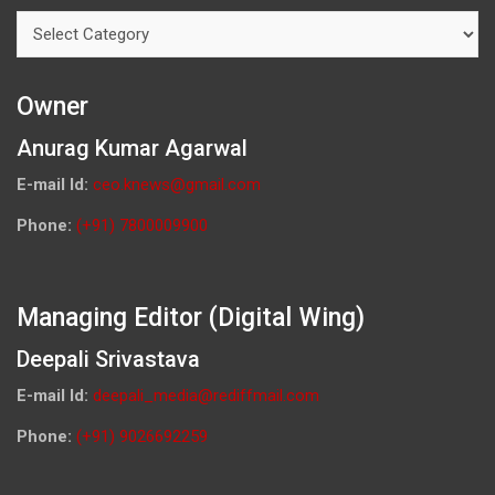
Categories
Owner
Anurag Kumar Agarwal
E-mail Id:
ceo.knews@gmail.com
Phone:
(+91) 7800009900
Managing Editor (Digital Wing)
Deepali Srivastava
E-mail Id:
deepali_media@rediffmail.com
Phone:
(+91) 9026692259