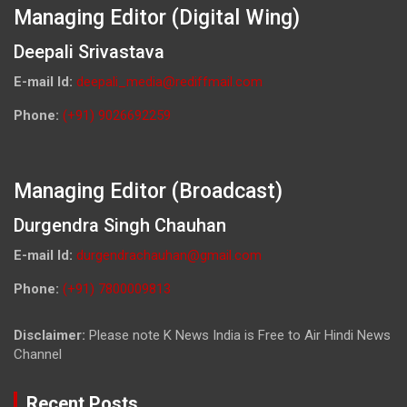
Managing Editor (Digital Wing)
Deepali Srivastava
E-mail Id:
deepali_media@rediffmail.com
Phone:
(+91) 9026692259
Managing Editor (Broadcast)
Durgendra Singh Chauhan
E-mail Id:
durgendrachauhan@gmail.com
Phone:
(+91) 7800009813
Disclaimer:
Please note K News India is Free to Air Hindi News
Channel
Recent Posts