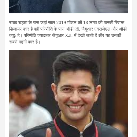
राघव चड्ढा के पास जहां साल 2019 मॉडल की 13 लाख की मारुती स्विफ्ट
डिजायर कार है वहीं परिणीति के पास ऑडी ए6, जैगुआर एक्सजेएल और ऑडी
क्यू5 है। परिणीति ज्यादातर जैगुआर XJL में देखी जाती हैं और यह उनकी
सबसे महंगी कार है।