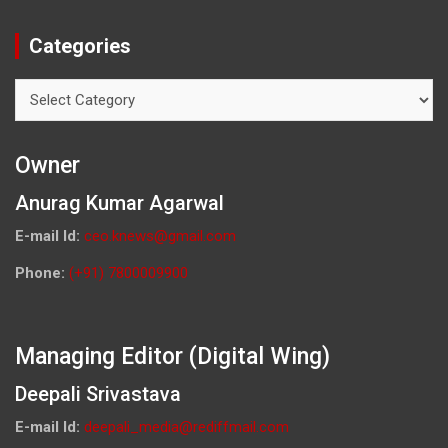
Categories
Categories
Owner
Anurag Kumar Agarwal
E-mail Id:
ceo.knews@gmail.com
Phone:
(+91) 7800009900
Managing Editor (Digital Wing)
Deepali Srivastava
E-mail Id:
deepali_media@rediffmail.com