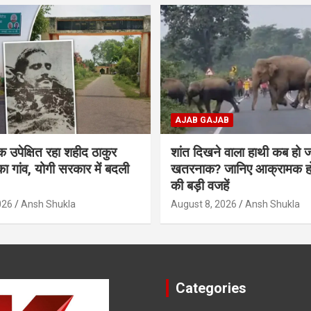
AJAB GAJAB
उपेक्षित रहा शहीद ठाकुर
शांत दिखने वाला हाथी कब हो ज
ा गांव, योगी सरकार में बदली
खतरनाक? जानिए आक्रामक होन
की बड़ी वजहें
026
Ansh Shukla
August 8, 2026
Ansh Shukla
Categories