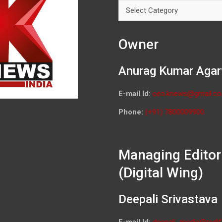
Categories
Owner
Anurag Kumar Agar
E-mail Id:
ceo.knews@gmail.c
Phone:
(+91) 7800009900
Managing Editor
(Digital Wing)
Deepali Srivastava
E-mail Id:
deepali_media@redif