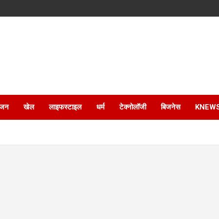
ंजन
खेल
लाइफस्टाइल
धर्म
टेक्नोलॉजी
बिजनेस
KNEW