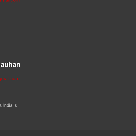
hauhan
gmail.com
 India is