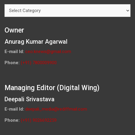
Categories
Owner
Anurag Kumar Agarwal
E-mail Id:
ceo.knews@gmail.com
Phone:
(+91) 7800009900
Managing Editor (Digital Wing)
Deepali Srivastava
E-mail Id:
deepali_media@rediffmail.com
Phone:
(+91) 9026692259