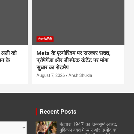
टेक्नोलॉजी
 अली को
Meta के एल्गोरिदम पर सरकार सख्त,
ान के
प्रोपेगेंडा और डीपफेक कंटेंट पर मांगा
सुधार का रोडमैप
August 7, 2026
Ansh Shukla
Recent Posts
बंटवारा 1947′ का ‘तब्बसुम’ आउट,
मुश्किल वक्त में प्यार और उम्मीद का