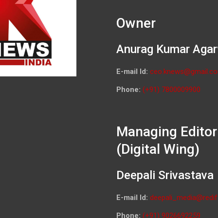
Owner
Anurag Kumar Agar
E-mail Id:
ceo.knews@gmail.c
Phone:
(+91) 7800009900
Managing Editor
(Digital Wing)
Deepali Srivastava
E-mail Id:
deepali_media@redif
Phone:
(+91) 9026692259