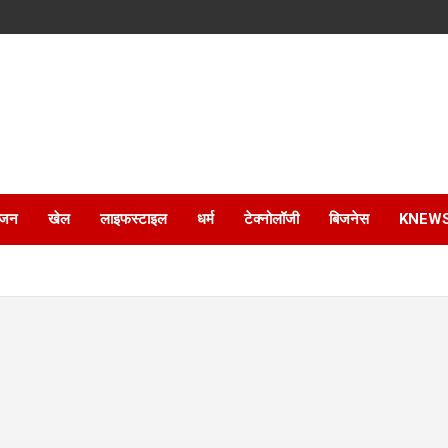
ंजन
खेल
लाइफस्टाइल
धर्म
टेक्नोलॉजी
बिजनेस
KNEW