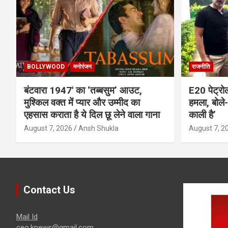
BOLLYWOOD
मनोरंजन
राजनीति
बंटवारा 1947′ का ‘तब्बसुम’ आउट,
E20 पेट्रो
मुश्किल वक्त में प्यार और उम्मीद का
हमला, बोले- 
एहसास कराता है ये दिल छू लेने वाला गाना
काली है’
August 7, 2026
Ansh Shukla
August 7, 2
Contact Us
Mail Id
ceo.knews@gmail.com