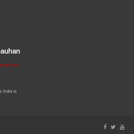
hauhan
gmail.com
 India is