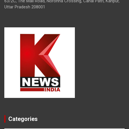
63/2C, The Mall Road, Noronha Crossing, Canal Patri, Kanpur,
Uttar Pradesh 208001
Categories