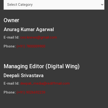
Categories
Owner
Anurag Kumar Agarwal
E-mail Id:
ceo.knews@gmail.com
Phone:
(+91) 7800009900
Managing Editor (Digital Wing)
Deepali Srivastava
E-mail Id:
deepali_media@rediffmail.com
Phone:
(+91) 9026692259