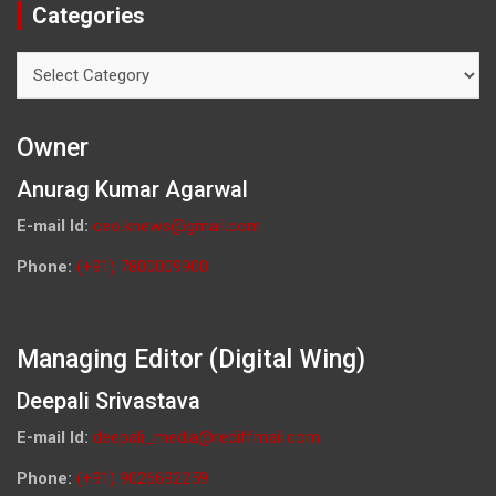
Categories
Categories
Owner
Anurag Kumar Agarwal
E-mail Id:
ceo.knews@gmail.com
Phone:
(+91) 7800009900
Managing Editor (Digital Wing)
Deepali Srivastava
E-mail Id:
deepali_media@rediffmail.com
Phone:
(+91) 9026692259