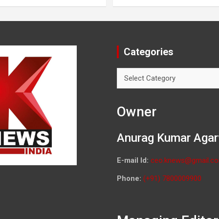
Categories
Categories
Owner
Anurag Kumar Agar
E-mail Id:
ceo.knews@gmail.c
Phone:
(+91) 7800009900