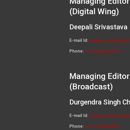
Managing Editor
(Digital Wing)
Deepali Srivastava
E-mail Id:
deepali_media@redif
Phone:
(+91) 9026692259
Managing Editor
(Broadcast)
Durgendra Singh C
E-mail Id:
durgendrachauhan@
Phone:
(+91) 7800009813