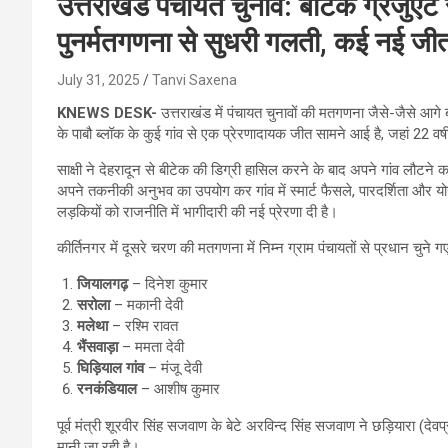
उत्तराखंड पंचायत चुनाव: बीटेक ग्रेजुएट सा
पुनर्मतगणना से सुधरी गलती, कई नई जीत
July 31, 2025
Tanvi Saxena
KNEWS DESK-
उत्तराखंड में पंचायत चुनावों की मतगणना जैसे-जैसे आगे बढ
के पाबौ ब्लॉक के कुई गांव से एक प्रेरणादायक जीत सामने आई है, जहां 22 वर्षी
साक्षी ने देहरादून से बीटेक की डिग्री हासिल करने के बाद अपने गांव लौटने 
अपने तकनीकी अनुभव का उपयोग कर गांव में स्मार्ट फैसले, पारदर्शिता औ
लड़कियों को राजनीति में भागीदारी की नई प्रेरणा दी है।
कीर्तिनगर में दूसरे चरण की मतगणना में निम्न ग्राम पंचायतों से प्रधान चुने गए
जियालगढ़
– दिनेश कुमार
सरोला
– मकानी देवी
मलेथा
– रश्मि रावत
भैंसवाड़ा
– ममता देवी
घिड़ियाल गांव
– मंजू देवी
रनकंडियाल
– आशीष कुमार
पूर्व मंत्री शूरवीर सिंह सजवाण के बेटे अरविन्द सिंह सजवाण ने छड़ियारा (दे
मानी जा रही है।