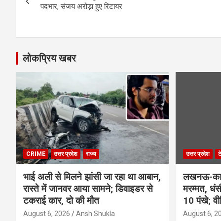
navigation
पदभार, संजय अरोड़ा हुए रिटायर
लोकप्रिय खबर
CRIME
उत्तर प्रदेश
राज्य
उत्तर प्रदेश
ट
भाई अली से मिलने झांसी जा रहा था आबान,
लखनऊ-कानप
रास्ते में जानवर आया सामने; डिवाइडर से
मरम्मत, धं
टकराई कार, दो की मौत
10 पंखे; व
August 6, 2026
Ansh Shukla
August 6, 2