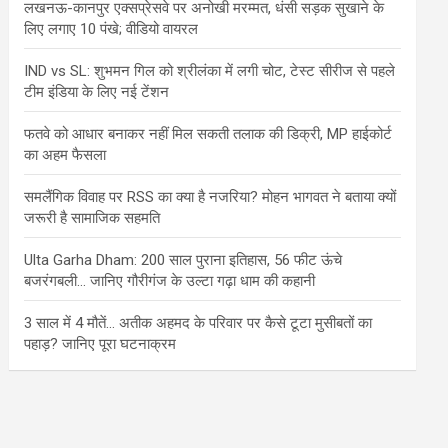
लखनऊ-कानपुर एक्सप्रेसवे पर अनोखी मरम्मत, धंसी सड़क सुखाने के
लिए लगाए 10 पंखे; वीडियो वायरल
IND vs SL: शुभमन गिल को श्रीलंका में लगी चोट, टेस्ट सीरीज से पहले
टीम इंडिया के लिए नई टेंशन
फतवे को आधार बनाकर नहीं मिल सकती तलाक की डिक्री, MP हाईकोर्ट
का अहम फैसला
समलैंगिक विवाह पर RSS का क्या है नजरिया? मोहन भागवत ने बताया क्यों
जरूरी है सामाजिक सहमति
Ulta Garha Dham: 200 साल पुराना इतिहास, 56 फीट ऊंचे
बजरंगबली… जानिए गौरीगंज के उल्टा गढ़ा धाम की कहानी
3 साल में 4 मौतें… अतीक अहमद के परिवार पर कैसे टूटा मुसीबतों का
पहाड़? जानिए पूरा घटनाक्रम