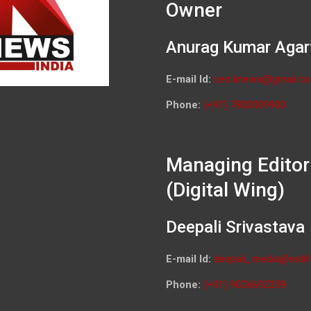
Owner
Anurag Kumar Agar
E-mail Id:
ceo.knews@gmail.c
Phone:
(+91) 7800009900
Managing Editor
(Digital Wing)
Deepali Srivastava
E-mail Id:
deepali_media@redif
Phone:
(+91) 9026692259