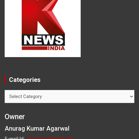
Categories
Categories
Owner
Anurag Kumar Agarwal
E-mail Id:
ceo.knews@gmail.com