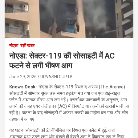
नोएडा
बड़ी खबर
नोएडा: सेक्टर-119 की सोसाइटी में AC
फटने से लगी भीषण आग
June 29, 2026
URVASHI GUPTA
Knews Desk-
नोएडा के सेक्टर-119 स्थित द अरण्य (The Aranya)
सोसाइटी में सोमवार सुबह उस समय हड़कंप मच गया जब एक हाई-राइज
फ्लैट में अचानक भीषण आग लग गई। प्रारंभिक जानकारी के अनुसार, आग
लगने की वजह एयर कंडीशनर (AC) में विस्फोट या तकनीकी खराबी मानी जा
रही है। घटना के बाद सोसाइटी में अफरा-तफरी का माहौल बन गया और लोग
दहशत में आ गए।
यह घटना सोसाइटी की 21वीं मंजिल पर स्थित एक फ्लैट में हुई, जहां
अचानक धुआं उठने लगा और देखते ही देखते आग ने विकराल रूप ले लिया।