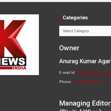
Categories
Categories
Owner
Anurag Kumar Agar
E-mail Id:
ceo.knews@gmail.c
Phone:
(+91) 7800009900
Managing Editor