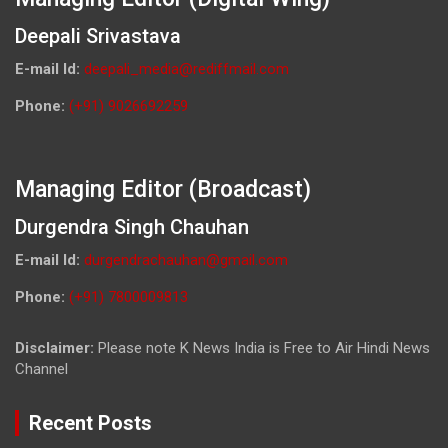
Deepali Srivastava
E-mail Id:
deepali_media@rediffmail.com
Phone:
(+91) 9026692259
Managing Editor (Broadcast)
Durgendra Singh Chauhan
E-mail Id:
durgendrachauhan@gmail.com
Phone:
(+91) 7800009813
Disclaimer:
Please note K News India is Free to Air Hindi News
Channel
Recent Posts