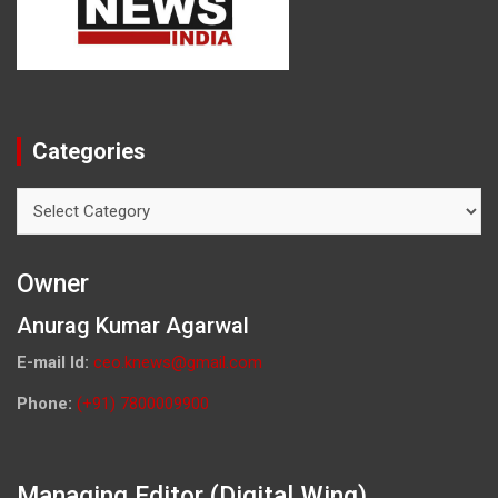
Categories
Categories
Owner
Anurag Kumar Agarwal
E-mail Id:
ceo.knews@gmail.com
Phone:
(+91) 7800009900
Managing Editor (Digital Wing)