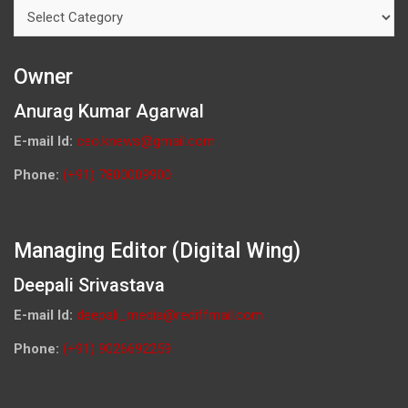
Categories
Owner
Anurag Kumar Agarwal
E-mail Id:
ceo.knews@gmail.com
Phone:
(+91) 7800009900
Managing Editor (Digital Wing)
Deepali Srivastava
E-mail Id:
deepali_media@rediffmail.com
Phone:
(+91) 9026692259