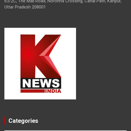
63/2C, The Mall Road, Noronha Crossing, Canal Patri, Kanpur,
Uttar Pradesh 208001
Categories